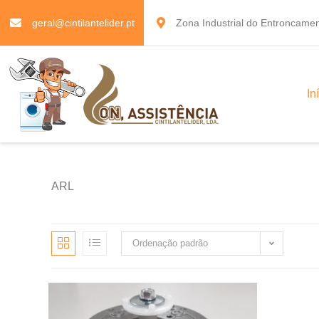
geral@cintilantelider.pt
Zona Industrial do Entroncamen
In
ARL
Ordenação padrão