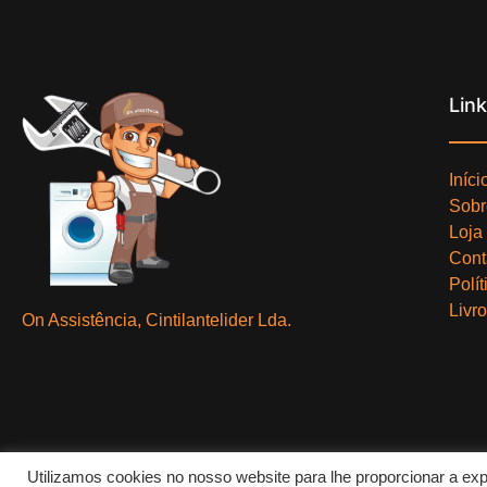
Lin
Iníci
Sobr
Loja
Cont
Polí
Livr
On Assistência, Cintilantelider Lda.
Utilizamos cookies no nosso website para lhe proporcionar a exp