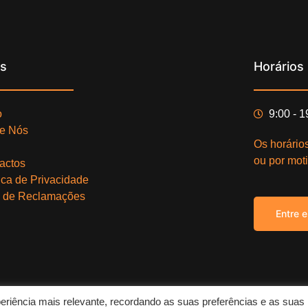
ks
Horários
o
9:00 - 
e Nós
Os horário
ou por moti
actos
tica de Privacidade
o de Reclamações
Entre 
eriência mais relevante, recordando as suas preferências e as suas
Copy