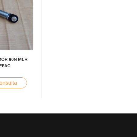
OR 60N MLR
EFAC
onsulta