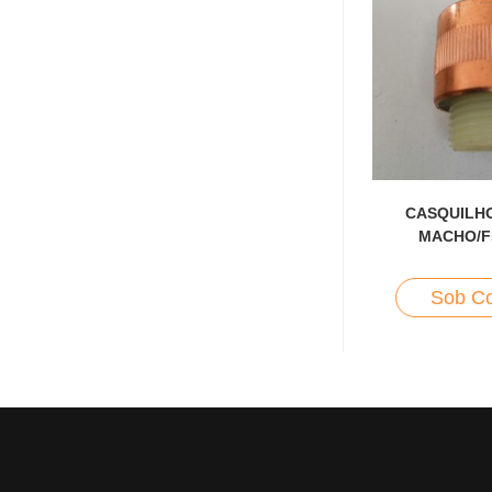
CASQUILH
MACHO/F
Sob Co