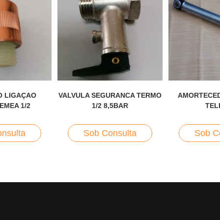
O LIGAÇAO
VALVULA SEGURANCA TERMO
AMORTECED
EMEA 1/2
1/2 8,5BAR
TEL
nsulta
Sob Consulta
Sob C