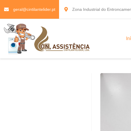
geral@cintilantelider.pt
Zona Industrial do Entroncamen
In