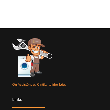
On Assistência, Cintilantelider Lda.
Links