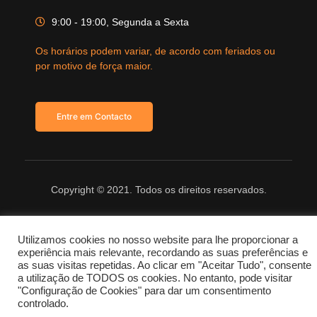
9:00 - 19:00, Segunda a Sexta
Os horários podem variar, de acordo com feriados ou
por motivo de força maior.
Entre em Contacto
Copyright © 2021. Todos os direitos reservados.
Utilizamos cookies no nosso website para lhe proporcionar a
experiência mais relevante, recordando as suas preferências e
as suas visitas repetidas. Ao clicar em "Aceitar Tudo", consente
a utilização de TODOS os cookies. No entanto, pode visitar
"Configuração de Cookies" para dar um consentimento
controlado.