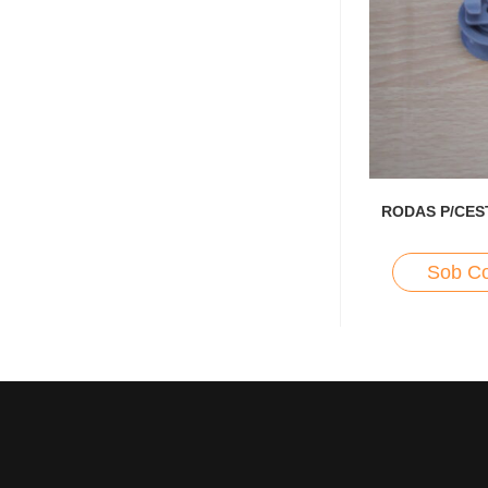
RODAS P/CES
Sob Co