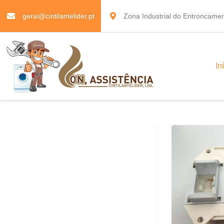
geral@cintilantelider.pt
Zona Industrial do Entroncamen
In