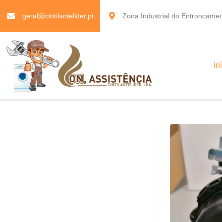
geral@cintilantelider.pt
Zona Industrial do Entroncamen
In