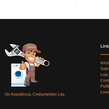
Lin
Iníci
Sobr
Loja
Cont
Polí
Livr
On Assistência, Cintilantelider Lda.