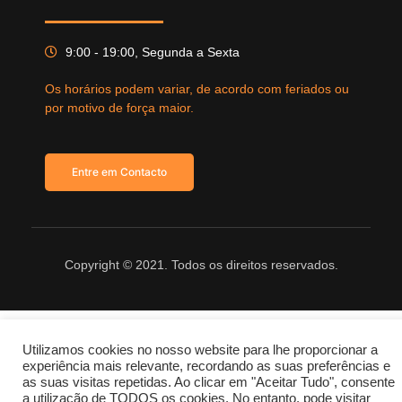
9:00 - 19:00, Segunda a Sexta
Os horários podem variar, de acordo com feriados ou
por motivo de força maior.
Entre em Contacto
Copyright © 2021. Todos os direitos reservados.
Utilizamos cookies no nosso website para lhe proporcionar a
experiência mais relevante, recordando as suas preferências e
as suas visitas repetidas. Ao clicar em "Aceitar Tudo", consente
a utilização de TODOS os cookies. No entanto, pode visitar