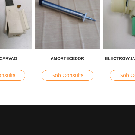
 CARVAO
AMORTECEDOR
ELECTROVALVU
nsulta
Sob Consulta
Sob C