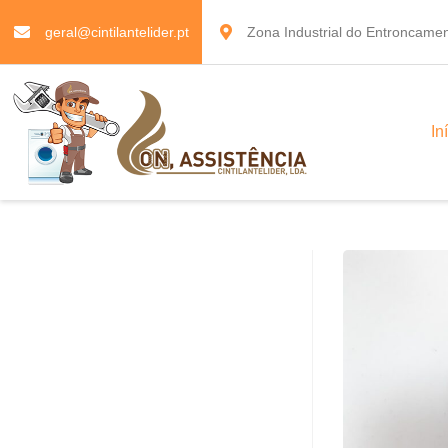
geral@cintilantelider.pt
Zona Industrial do Entroncamen
In