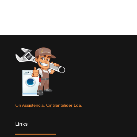
On Assistência, Cintilantelider Lda.
Links