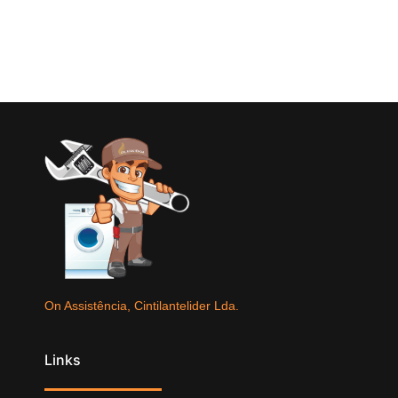
On Assistência, Cintilantelider Lda.
Links