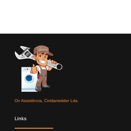
On Assistência, Cintilantelider Lda.
Links