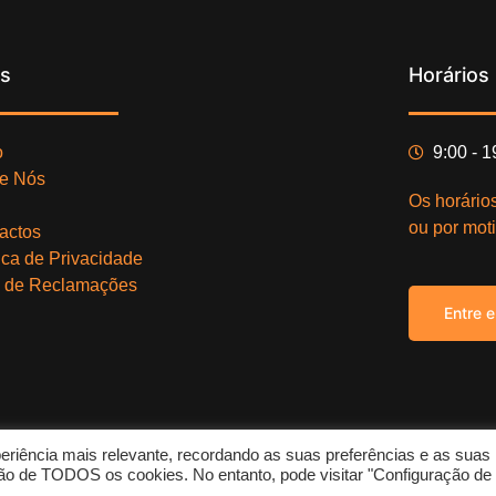
ks
Horários
o
9:00 - 
e Nós
Os horário
ou por moti
actos
tica de Privacidade
o de Reclamações
Entre 
eriência mais relevante, recordando as suas preferências e as suas
Copy
zação de TODOS os cookies. No entanto, pode visitar "Configuração de