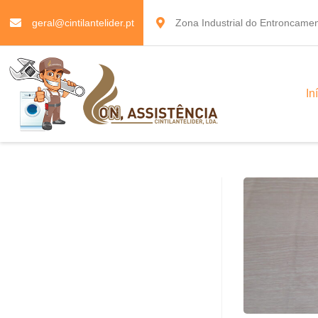
geral@cintilantelider.pt
Zona Industrial do Entroncamen
In