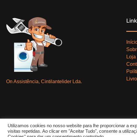
Lin
Iníci
Sobr
Loja
Cont
Polí
Livr
On Assistência, Cintilantelider Lda.
Utilizamos cookies no nosso website para lhe proporcionar a exp
visitas repetidas. Ao clicar em "Aceitar Tudo", consente a utili
Cookies" para dar um consentimento controlado.