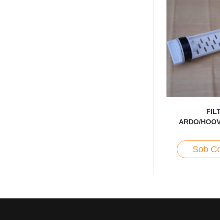
FIL
ARDO/HOOV
Sob Co