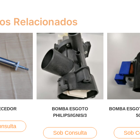
os Relacionados
ECEDOR
BOMBA ESGOTO
BOMBA ESGOT
PHILIPS/IGNIS/3
5
nsulta
Sob Consulta
Sob C