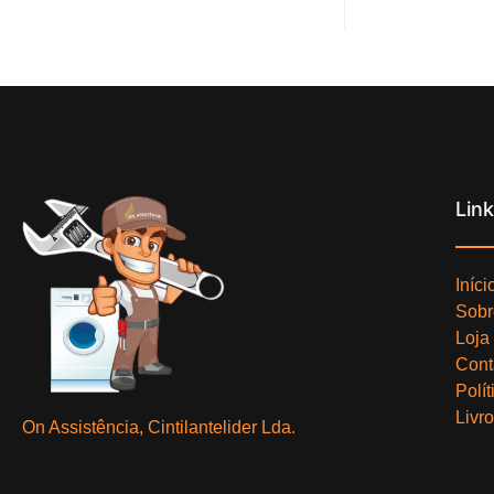
Lin
Iníci
Sobr
Loja
Cont
Polí
Livr
On Assistência, Cintilantelider Lda.