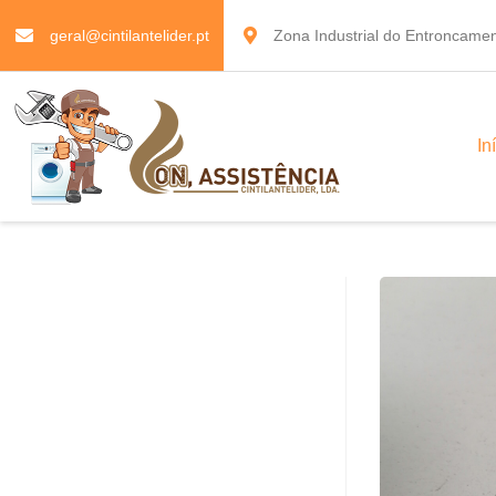
geral@cintilantelider.pt
Zona Industrial do Entroncamen
In