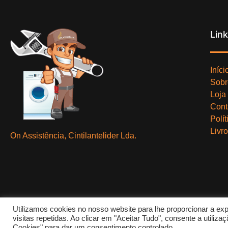
Lin
Iníci
Sobr
Loja
Cont
Polí
Livr
On Assistência, Cintilantelider Lda.
Utilizamos cookies no nosso website para lhe proporcionar a exp
visitas repetidas. Ao clicar em "Aceitar Tudo", consente a utili
Cookies" para dar um consentimento controlado.