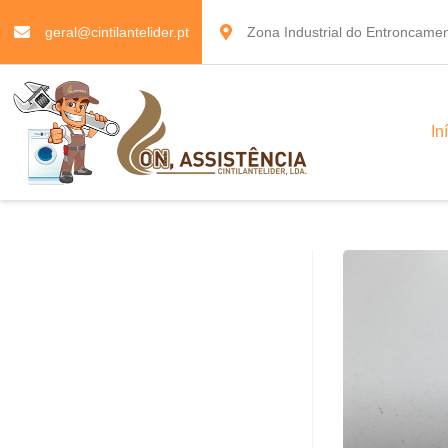
geral@cintilantelider.pt
Zona Industrial do Entroncamen
In