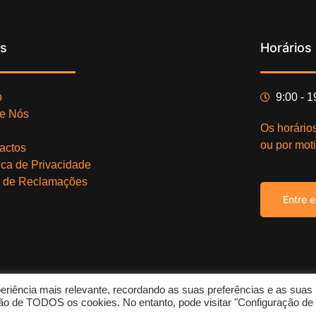
ks
Horários
o
9:00 - 
e Nós
Os horário
ou por moti
actos
tica de Privacidade
o de Reclamações
Entre 
eriência mais relevante, recordando as suas preferências e as suas
Copy
zação de TODOS os cookies. No entanto, pode visitar "Configuração de