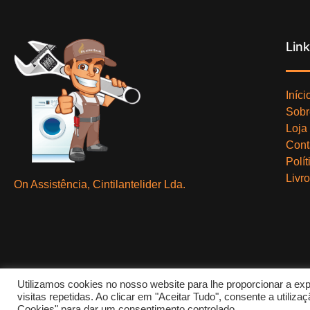
Lin
Iníci
Sobr
Loja
Cont
Polí
Livr
On Assistência, Cintilantelider Lda.
Utilizamos cookies no nosso website para lhe proporcionar a exp
visitas repetidas. Ao clicar em "Aceitar Tudo", consente a utili
Cookies" para dar um consentimento controlado.