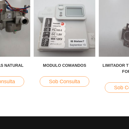
AS NATURAL
MODULO COMANDOS
LIMITADOR 
FO
nsulta
Sob Consulta
Sob C