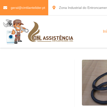
geral@cintilantelider.pt
Zona Industrial do Entroncamen
In