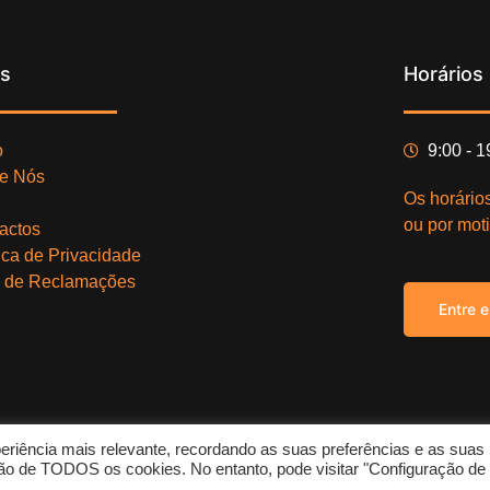
ks
Horários
o
9:00 - 
e Nós
Os horário
ou por moti
actos
tica de Privacidade
o de Reclamações
Entre 
eriência mais relevante, recordando as suas preferências e as suas
Copy
zação de TODOS os cookies. No entanto, pode visitar "Configuração de