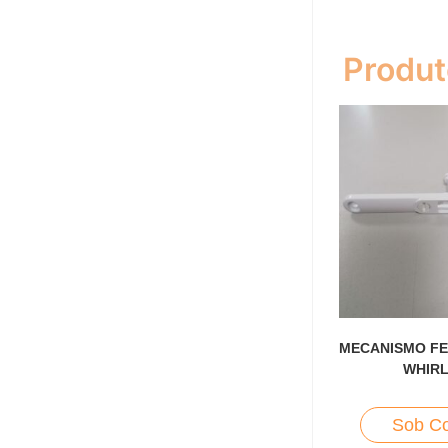
Produt
MECANISMO F
WHIR
Sob Co