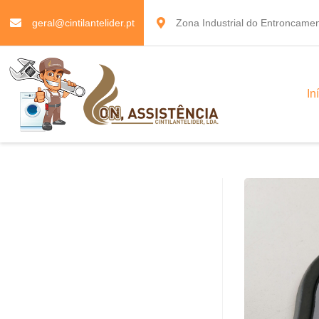
geral@cintilantelider.pt
Zona Industrial do Entroncamen
In