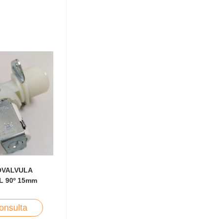
OVALVULA
L 90º 15mm
onsulta