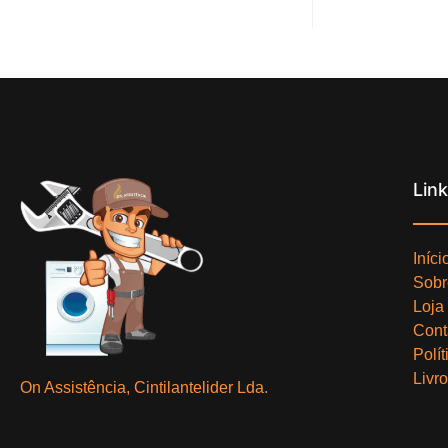
Lin
Iníci
Sobr
Loja
Cont
Polí
Livr
On Assistência, Cintilantelider Lda.