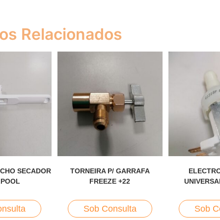
os Relacionados
ECHO SECADOR
TORNEIRA P/ GARRAFA
ELECTR
LPOOL
FREEZE +22
UNIVERSA
nsulta
Sob Consulta
Sob C