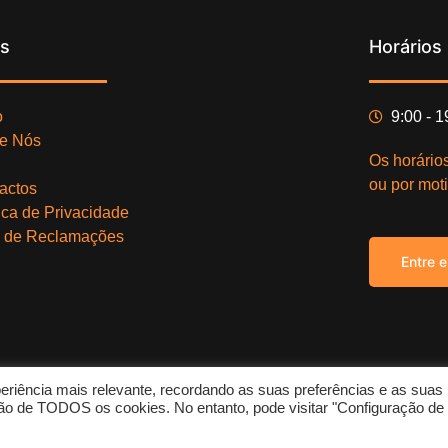
ks
Horários
o
9:00 - 
e Nós
Os horário
ou por moti
actos
tica de Privacidade
o de Reclamações
Entre 
eriência mais relevante, recordando as suas preferências e as suas
Copy
zação de TODOS os cookies. No entanto, pode visitar "Configuração de