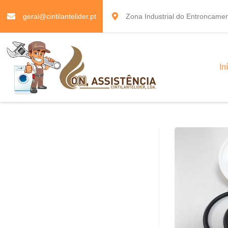
geral@cintilantelider.pt
Zona Industrial do Entroncamen
In