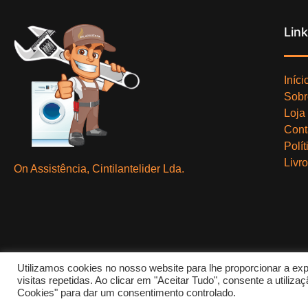
Lin
Iníci
Sobr
Loja
Cont
Polí
Livr
On Assistência, Cintilantelider Lda.
Utilizamos cookies no nosso website para lhe proporcionar a exp
visitas repetidas. Ao clicar em "Aceitar Tudo", consente a utili
Cookies" para dar um consentimento controlado.