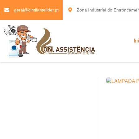
geral@cintilantelider.pt
Zona Industrial do Entroncamen
In