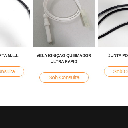
TA M.L.L.
VELA IGNIÇAO QUEIMADOR
JUNTA PO
ULTRA RAPID
nsulta
Sob C
Sob Consulta