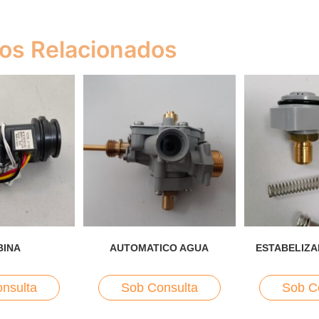
os Relacionados
BINA
AUTOMATICO AGUA
ESTABELIZ
nsulta
Sob Consulta
Sob C