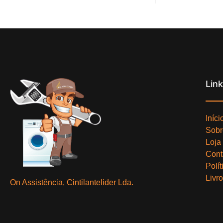
Lin
Iníci
Sobr
Loja
Cont
Polí
Livr
On Assistência, Cintilantelider Lda.