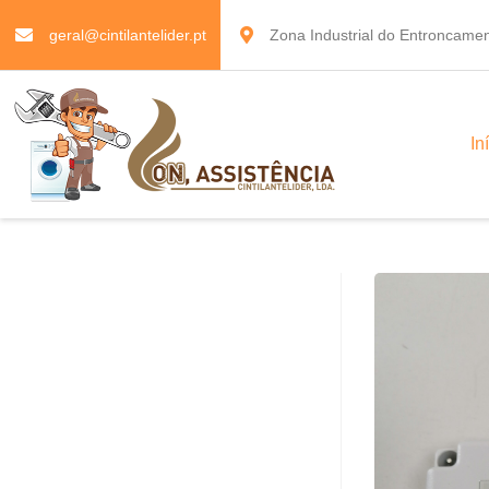
geral@cintilantelider.pt
Zona Industrial do Entroncamen
In