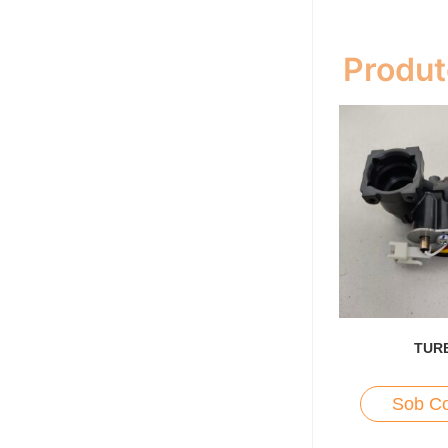
Produt
TUR
Sob Co