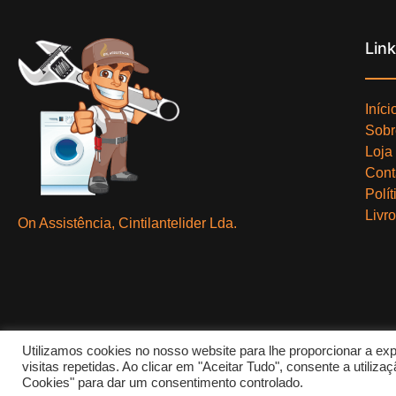
Lin
Iníci
Sobr
Loja
Cont
Polí
Livr
On Assistência, Cintilantelider Lda.
Utilizamos cookies no nosso website para lhe proporcionar a exp
visitas repetidas. Ao clicar em "Aceitar Tudo", consente a utili
Cookies" para dar um consentimento controlado.