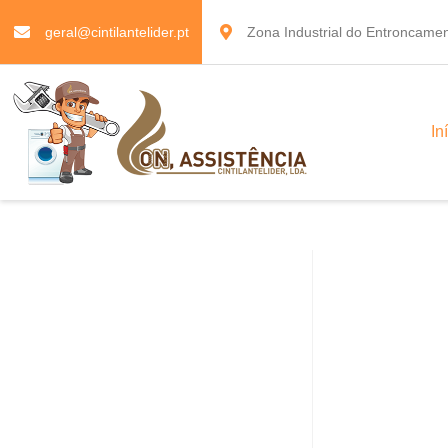
geral@cintilantelider.pt
Zona Industrial do Entroncamen
In