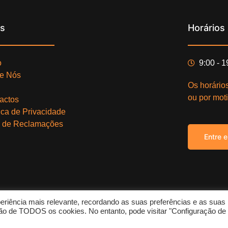
ks
Horários
o
9:00 - 
e Nós
Os horário
ou por moti
actos
tica de Privacidade
o de Reclamações
Entre 
eriência mais relevante, recordando as suas preferências e as suas
Copy
zação de TODOS os cookies. No entanto, pode visitar "Configuração de