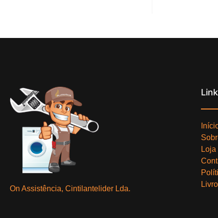
Lin
Iníci
Sobr
Loja
Cont
Polí
Livr
On Assistência, Cintilantelider Lda.