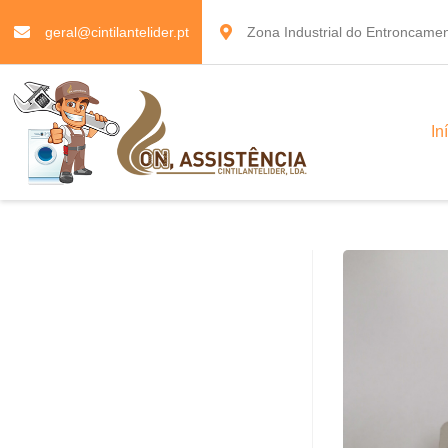
geral@cintilantelider.pt
Zona Industrial do Entroncamen
In