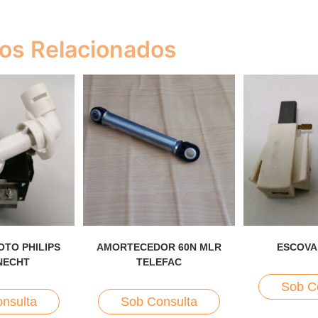
os Relacionados
TO PHILIPS
AMORTECEDOR 60N MLR
ESCOVA
NECHT
TELEFAC
Sob C
nsulta
Sob Consulta