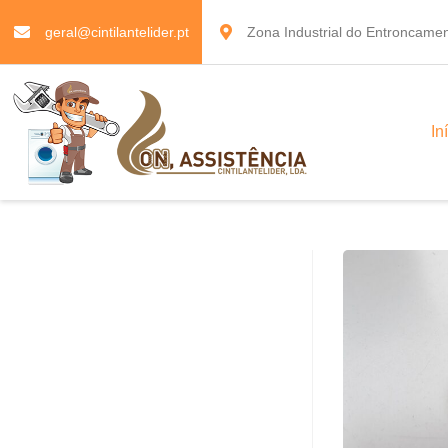
geral@cintilantelider.pt
Zona Industrial do Entroncamen
In