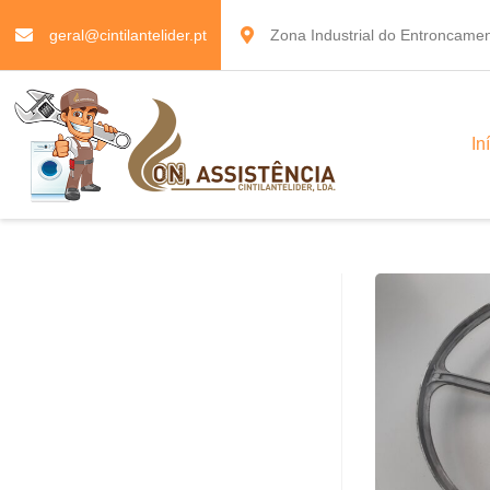
geral@cintilantelider.pt
Zona Industrial do Entroncamen
In