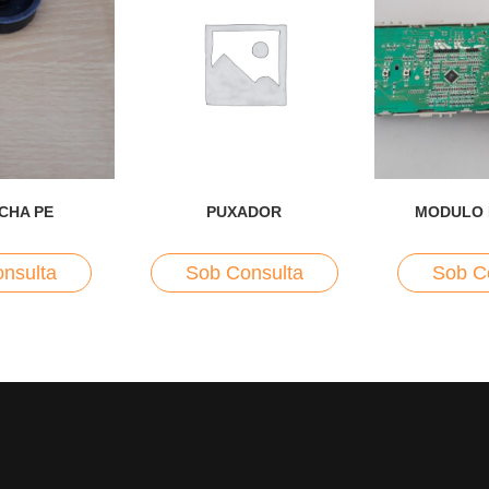
CHA PE
PUXADOR
MODULO 
nsulta
Sob Consulta
Sob C