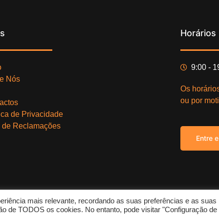
ks
Horários
o
9:00 - 
e Nós
Os horário
ou por moti
actos
tica de Privacidade
o de Reclamações
Entre 
eriência mais relevante, recordando as suas preferências e as suas
Copy
zação de TODOS os cookies. No entanto, pode visitar "Configuração de