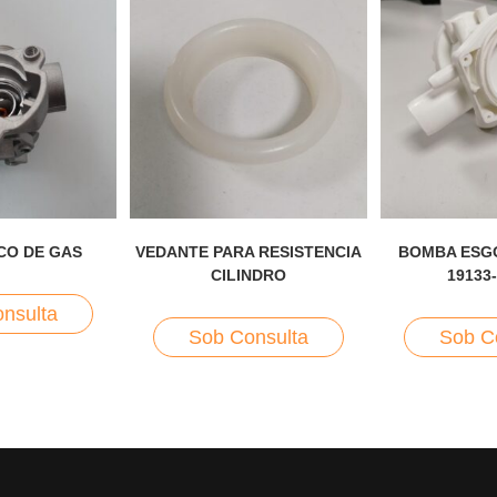
CO DE GAS
VEDANTE PARA RESISTENCIA
BOMBA ESG
CILINDRO
19133
nsulta
Sob Consulta
Sob C