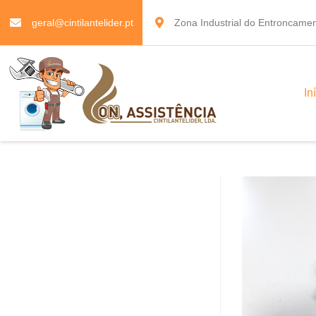
geral@cintilantelider.pt
Zona Industrial do Entroncamen
In