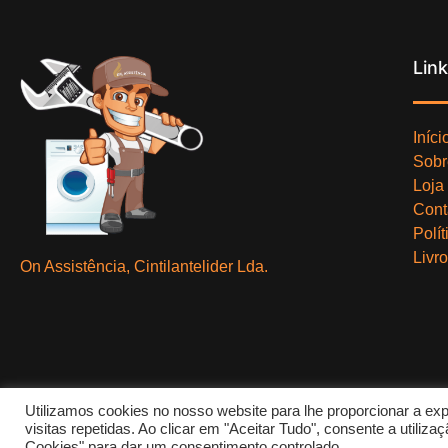
Lin
Iníci
Sobr
Loja
Cont
Polí
Livr
On Assistência, Cintilantelider Lda.
Utilizamos cookies no nosso website para lhe proporcionar a exp
visitas repetidas. Ao clicar em "Aceitar Tudo", consente a utili
Cookies" para dar um consentimento controlado.