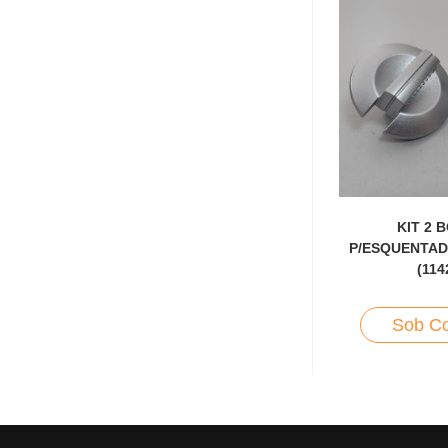
KIT 2 
P/ESQUENTAD
(114
Sob Co