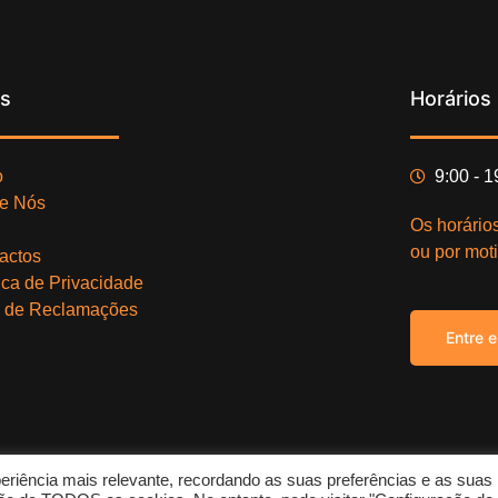
ks
Horários
o
9:00 - 
e Nós
Os horário
ou por moti
actos
tica de Privacidade
o de Reclamações
Entre 
eriência mais relevante, recordando as suas preferências e as suas
Copy