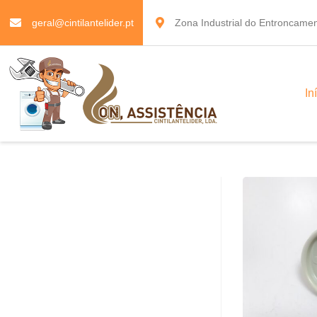
geral@cintilantelider.pt
Zona Industrial do Entroncamen
In