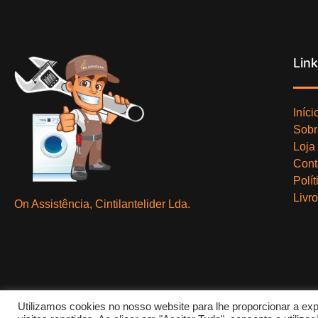
Lin
Iníci
Sobr
Loja
Cont
Polí
Livr
On Assistência, Cintilantelider Lda.
Utilizamos cookies no nosso website para lhe proporcionar a exp