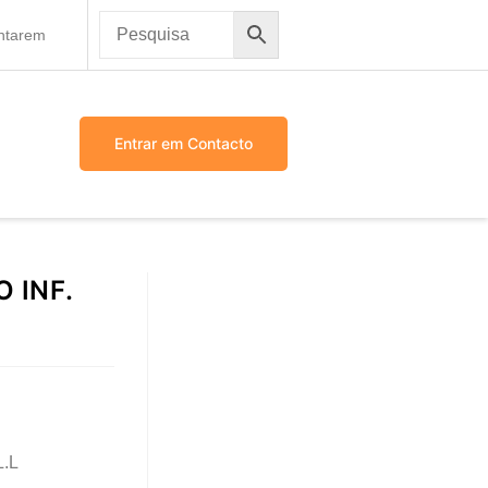
antarem
Entrar em Contacto
 INF.
L.L