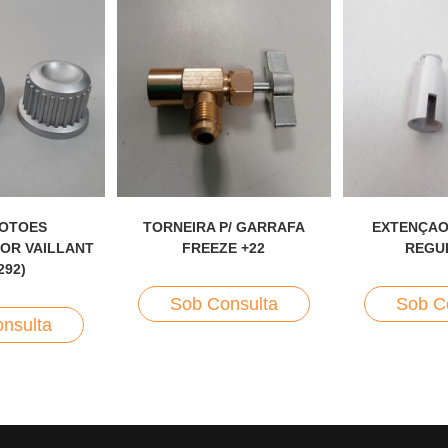
BOTOES
TORNEIRA P/ GARRAFA
EXTENÇAO
OR VAILLANT
FREEZE +22
REGU
292)
Sob Consulta
Sob C
nsulta