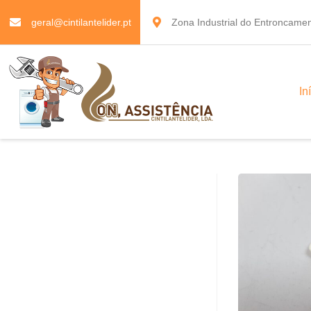
geral@cintilantelider.pt
Zona Industrial do Entroncamen
In