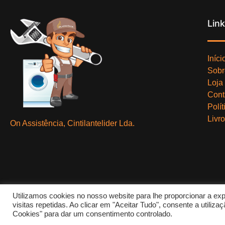
Lin
Iníci
Sobr
Loja
Cont
Polí
Livr
On Assistência, Cintilantelider Lda.
Utilizamos cookies no nosso website para lhe proporcionar a exp
visitas repetidas. Ao clicar em "Aceitar Tudo", consente a utili
Cookies" para dar um consentimento controlado.