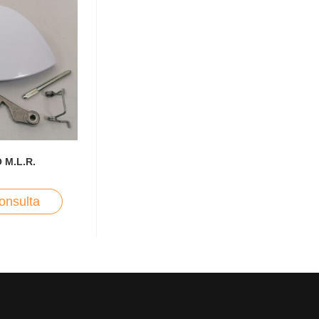
 M.L.R.
onsulta