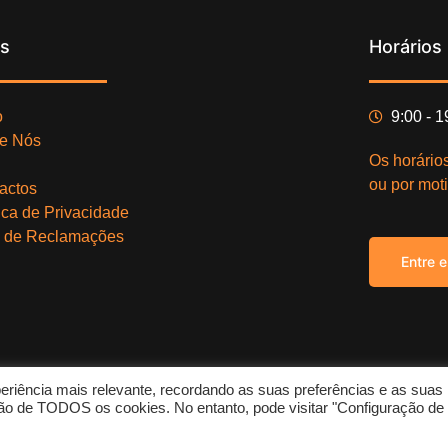
ks
Horários
o
9:00 - 
e Nós
Os horário
ou por moti
actos
tica de Privacidade
o de Reclamações
Entre 
eriência mais relevante, recordando as suas preferências e as suas
Copy
zação de TODOS os cookies. No entanto, pode visitar "Configuração de