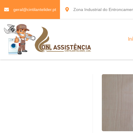
geral@cintilantelider.pt
Zona Industrial do Entroncamen
In