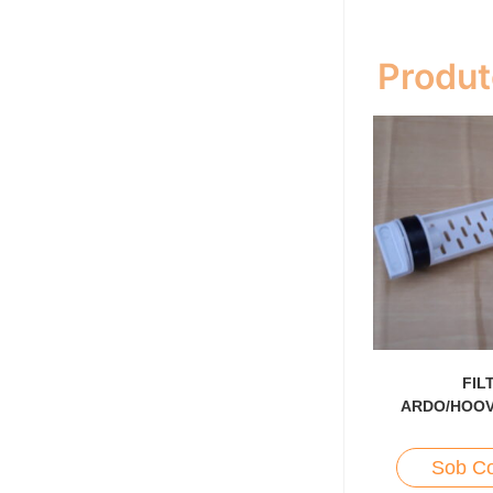
Produt
FIL
ARDO/HOOV
Sob Co