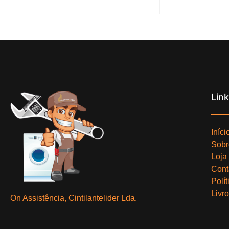
Lin
Iníci
Sobr
Loja
Cont
Polí
Livr
On Assistência, Cintilantelider Lda.