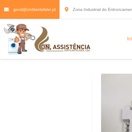
geral@cintilantelider.pt
Zona Industrial do Entroncamen
In