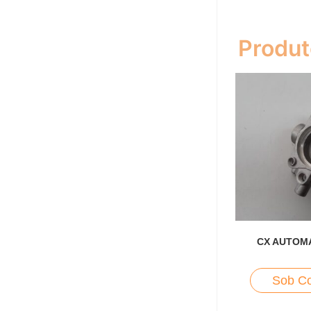
Produt
CX AUTOM
Sob Co