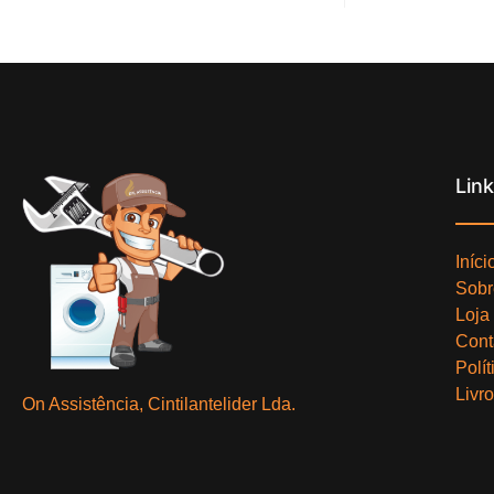
Lin
Iníci
Sobr
Loja
Cont
Polí
Livr
On Assistência, Cintilantelider Lda.