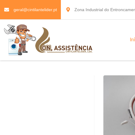
geral@cintilantelider.pt
Zona Industrial do Entroncamen
In