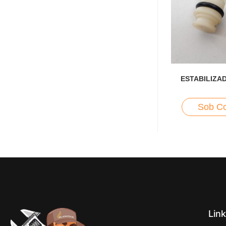
ESTABILIZA
Sob Co
Lin