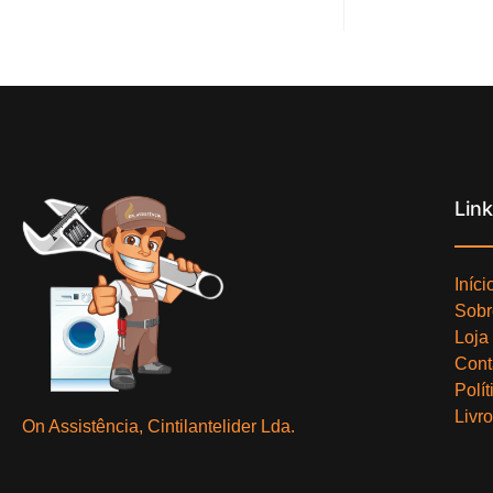
Lin
Iníci
Sobr
Loja
Cont
Polí
Livr
On Assistência, Cintilantelider Lda.