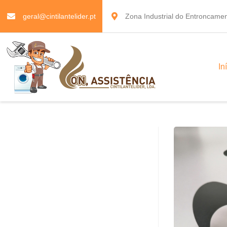
geral@cintilantelider.pt
Zona Industrial do Entroncamen
In